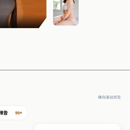
暗夜追缉
横向滑动浏览
预告
90+