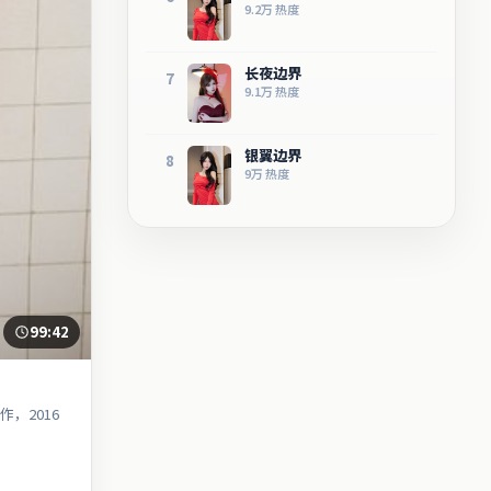
9.2万
热度
长夜边界
7
9.1万
热度
银翼边界
8
9万
热度
99:42
，2016