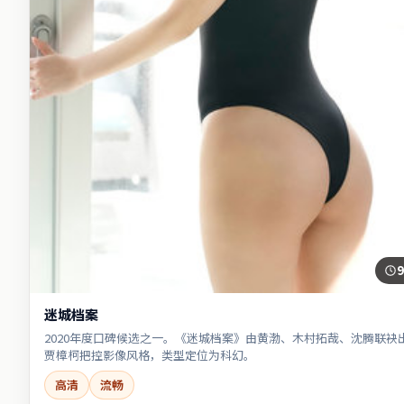
9
迷城档案
2020年度口碑候选之一。《迷城档案》由黄渤、木村拓哉、沈腾联袂
贾樟柯把控影像风格，类型定位为科幻。
高清
流畅