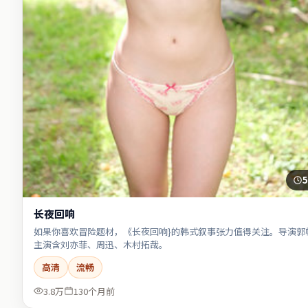
5
长夜回响
如果你喜欢冒险题材，《长夜回响}的韩式叙事张力值得关注。导演郭
主演含刘亦菲、周迅、木村拓哉。
高清
流畅
3.8万
130个月前