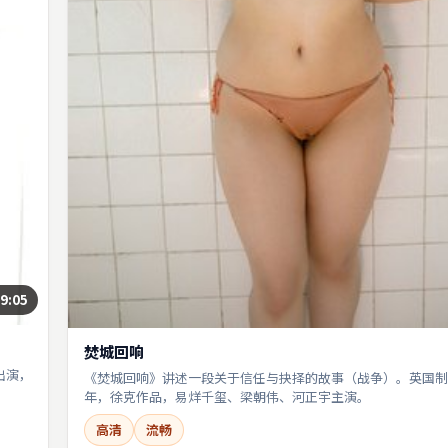
9:05
焚城回响
出演，
《焚城回响》讲述一段关于信任与抉择的故事（战争）。英国制作
年，徐克作品，易烊千玺、梁朝伟、河正宇主演。
高清
流畅