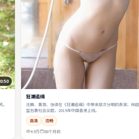
0:50
狂潮追缉
帆，
沈腾、黄渤、张译在《狂潮追缉》中带来层次分明的表演；林超
型包裹社会议题，2019年中国香港上线。
高清
流畅
4.9万
88个月前