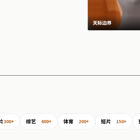
天际边界
片
综艺
体育
短片
300+
400+
200+
150+