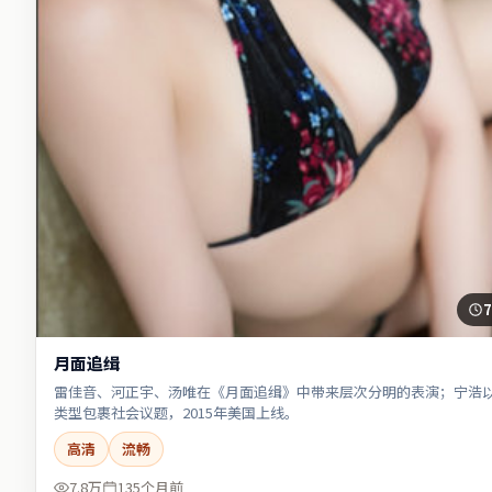
7
月面追缉
雷佳音、河正宇、汤唯在《月面追缉》中带来层次分明的表演；宁浩
类型包裹社会议题，2015年美国上线。
高清
流畅
7.8万
135个月前