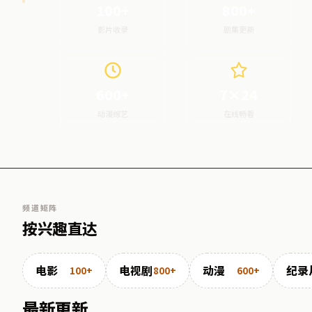
100+
800+
影片收录
剧集更新
600+
7×24
动漫综艺
在线畅看
频道矩阵
按兴趣直达
电影
电视剧
动漫
纪录
100+
800+
600+
最新更新