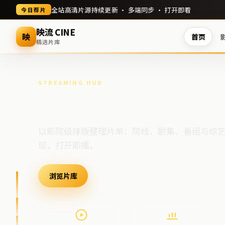
全站高清片源持续更新 · 多端同步 · 打开即看
今日荐片
映流 CINE
映
首页
精选片库
STREAMING HUB
高清视频门户
以影院级排版整理片单：院线、剧集、番组与综
现，打开即播。
浏览片库
最新上架