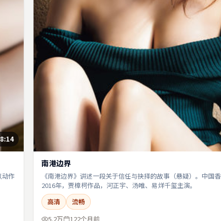
8:14
南港边界
以动作
《南港边界》讲述一段关于信任与抉择的故事（悬疑）。中国香
2016年，贾樟柯作品，河正宇、汤唯、易烊千玺主演。
高清
流畅
5.2万
122个月前