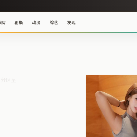
影院
剧集
动漫
综艺
发现
艺分区呈