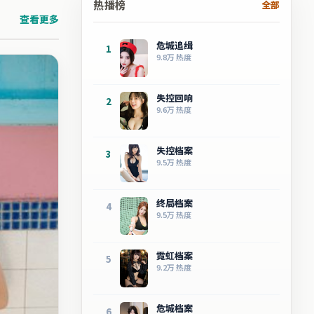
热播榜
全部
查看更多
危城追缉
1
9.8万
热度
失控回响
2
9.6万
热度
失控档案
3
9.5万
热度
终局档案
4
9.5万
热度
霓虹档案
5
9.2万
热度
危城档案
6