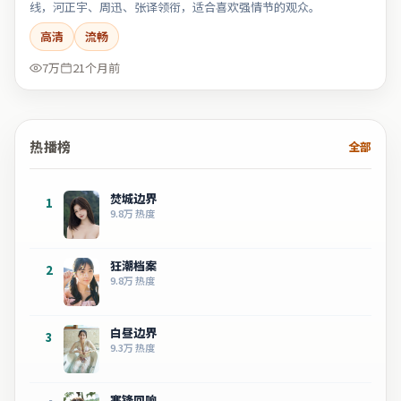
线，河正宇、周迅、张译领衔，适合喜欢强情节的观众。
高清
流畅
7万
21个月前
热播榜
全部
焚城边界
1
9.8万
热度
狂潮档案
2
9.8万
热度
白昼边界
3
9.3万
热度
寒锋回响