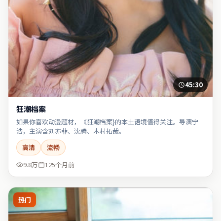
45:30
狂潮档案
如果你喜欢动漫题材，《狂潮档案}的本土语境值得关注。导演宁
浩，主演含刘亦菲、沈腾、木村拓哉。
高清
流畅
9.8万
125个月前
热门