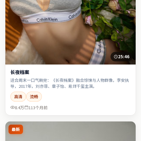
25:46
长夜档案
适合周末一口气刷完：《长夜档案》融合惊悚与人物群像，李安执
导，2017年，刘亦菲、章子怡、易烊千玺主演。
高清
流畅
8.4万
113个月前
最新