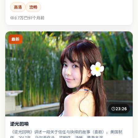
高清
流畅
3.7万
97个月前
最新
23:26
逆光回响
《逆光回响》讲述一段关于信任与抉择的故事（喜剧）。美国制
作，2017年，乌尔善作品，梁朝伟、汤唯、黄渤主演。