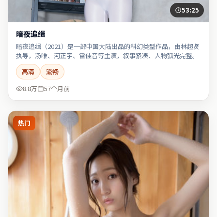
53:25
暗夜追缉
暗夜追缉（2021）是一部中国大陆出品的科幻类型作品，由林超贤
执导，汤唯、河正宇、雷佳音等主演，叙事紧凑、人物弧光完整。
高清
流畅
8.8万
57个月前
热门