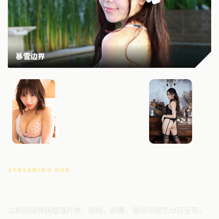
暴雪边界
霓虹追缉
失控追
STREAMING HUB
高清视频门户
以影院级排版整理片单：院线、剧集、番组与综艺分区呈现，