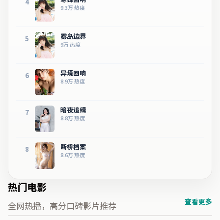
4
9.3万
热度
雾岛边界
5
9万
热度
异境回响
6
8.9万
热度
暗夜追缉
7
8.8万
热度
断桥档案
8
8.6万
热度
热门电影
查看更多
全网热播，高分口碑影片推荐