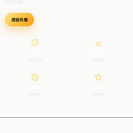
打开即播。
浏览片库
最新上架
100+
800+
影片收录
剧集更新
600+
7×24
动漫综艺
在线畅看