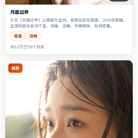
月面边界
片名《月面边界》以喜剧为主线，背景设定在英国，2020年首播。
主演阵容含易烊千玺、汤唯、沈腾，节奏明快、反转密集。
高清
流畅
5.5万
78个月前
最新