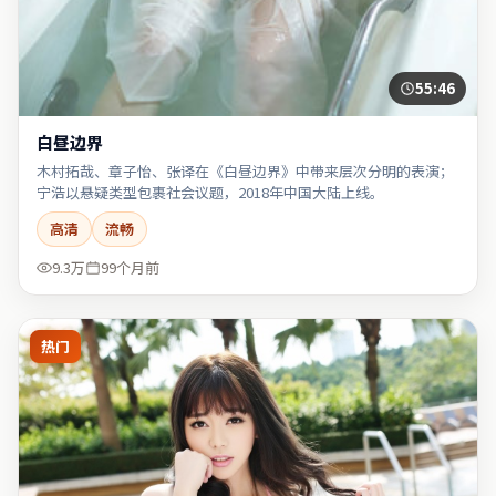
55:46
白昼边界
木村拓哉、章子怡、张译在《白昼边界》中带来层次分明的表演；
宁浩以悬疑类型包裹社会议题，2018年中国大陆上线。
高清
流畅
9.3万
99个月前
热门