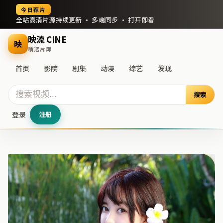
今日荐片
全站高清片源持续更新 · 多端同步 · 打开即看
映流 CINE
映
精选片库
首页
影院
剧集
动漫
综艺
发现
搜索
登录
注册