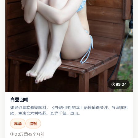
99:24
白昼回响
如果你喜欢悬疑题材，《白昼回响}的本土语境值得关注。导演陈凯
歌，主演含木村拓哉、易烊千玺、周迅。
高清
流畅
2.2万
48个月前