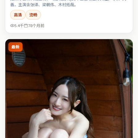
善，主演含张译、梁朝伟、木村拓哉。
高清
流畅
5.4千
78个月前
最新