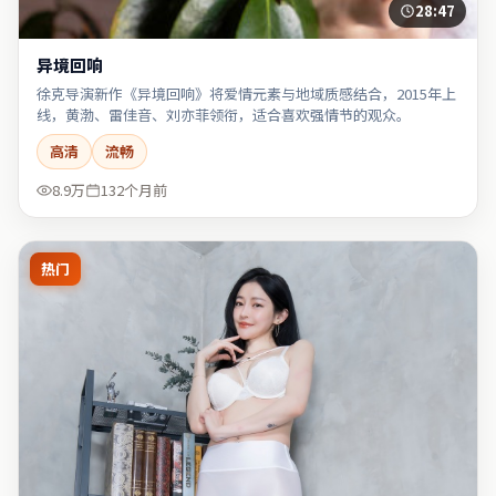
28:47
异境回响
徐克导演新作《异境回响》将爱情元素与地域质感结合，2015年上
线，黄渤、雷佳音、刘亦菲领衔，适合喜欢强情节的观众。
高清
流畅
8.9万
132个月前
热门